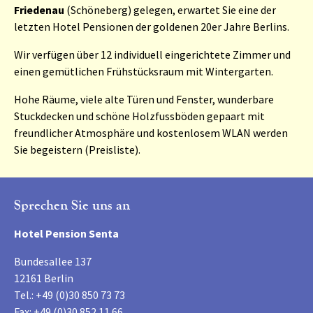
Friedenau
(Schöneberg) gelegen, erwartet Sie eine der
letzten Hotel Pensionen der goldenen 20er Jahre Berlins.
Wir verfügen über 12 individuell eingerichtete
Zimmer
und
einen gemütlichen Frühstücksraum mit Wintergarten.
Hohe Räume, viele alte Türen und Fenster, wunderbare
Stuckdecken und schöne Holzfussböden gepaart mit
freundlicher Atmosphäre und kostenlosem WLAN werden
Sie begeistern (
Preisliste
).
Sprechen Sie uns an
Hotel Pension Senta
Bundesallee 137
12161 Berlin
Tel.: +49 (0)30 850 73 73
Fax: +49 (0)30 852 11 66